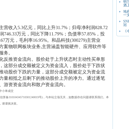
明
酒
地
一
SN
冠
营收入5.3亿元，同比上升31.7%；归母净利润828.72
《
46.33万元，同比下降11.79%；负债率57.85%，投
.67万元，毛利率16.95%。和晶科技(300279)主营业
方案物联网板块业务,主营涵盖智能硬件、应用软件等
服务。
化反推资金流向。股价处于上升状态时主动性买单形
，这部分成交额被定义为资金流入，股价处于下跌状
推动股价下跌的力量，这部分成交额被定义为资金流
力量相抵之后剩下的推动股价上升的净力。通过逐笔
、游资资金流向和散户资金流向。
中小单成交
310104345710301240019号)，与本站立场无关，如数据存在问题请联系我们。本
，请谨慎决策。