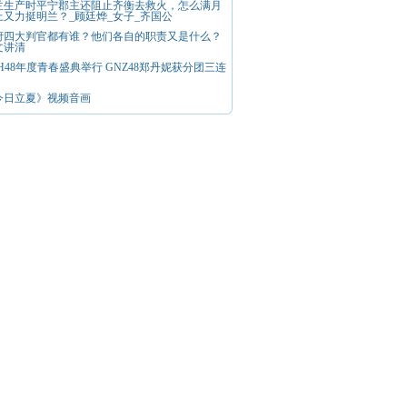
兰生产时平宁郡主还阻止齐衡去救火，怎么满月
上又力挺明兰？_顾廷烨_女子_齐国公
府四大判官都有谁？他们各自的职责又是什么？
文讲清
H48年度青春盛典举行 GNZ48郑丹妮获分团三连
今日立夏》视频音画