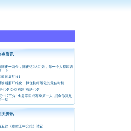
热点资讯
两陈皮一两金，陈皮这6大功效，每一个人都应该
解一下
治教育展厅设计
时诊断肝纤维化，抓住抗纤维化的最佳时机
福满七夕]公益福彩 福满七夕
5分+17三分! 比肩库里成赛季第一人, 掘金你算是
过一劫
相关资讯
甫五律《奉赠王中允维》读记