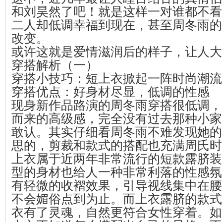
和刘昊然了吧！就是这样一对谁都不看
二人却低调幸福到现在，甚至周冬雨的
改变。
或许这就是爱情滋润后的样子，让人大
穿搭解析（一）
穿搭小技巧：短上衣掀起一阵时尚潮流
穿搭优点：好身材尽显，低调的性感
现身新作品路演的周冬雨穿搭很低调，
而来的高级感，完全没有过去那种小家
敢认。其实仔细看周冬雨不难发现她的
思的，剪裁和款式的搭配也充满周氏时
上衣属于近两年非常流行的短款露脐装
型的身材也给人一种非常利落的性感氛
有轻微的收褶效果，引导视线集中在腰
不会媚俗点到为止。而上衣露脐的款式
衣有了灵魂，自然更符合女性穿着。如