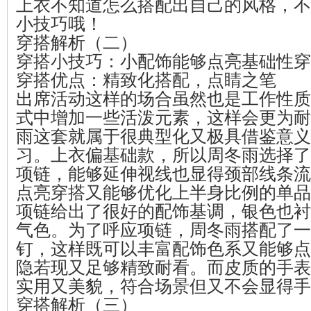
上衣不知道怎么搭配出自己的风格，不
小技巧哦！
穿搭解析（二）
穿搭小技巧：小配饰能够点亮基础性穿
穿搭优点：精致化搭配，点睛之笔
出席活动这样的场合虽然也是工作性质
式中增加一些活泼元素，这样会更为耐
雨这套就属于很典型化又极具借鉴意义
习。上衣偏基础款，所以周冬雨选择了
项链，能够延伸视线也显得颈部线条流
点亮穿搭又能够优化上半身比例的单品
项链给出了很好的配饰基调，银色也衬
气色。为了呼应项链，周冬雨搭配了一
钉，这样既可以丰富配饰色系又能够点
隐若现又足够精致耐看。而皮质的手表
实用又美貌，符合场景但又不会显得手
穿搭解析（三）