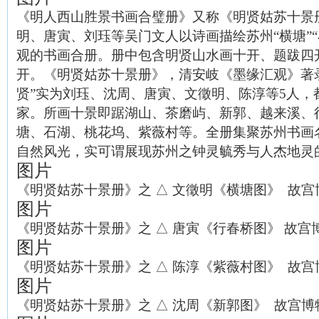
《明人西山胜景书画合璧册》又称《明贤姑苏十景
明、唐寅、刘珏等吴门文人以诗画描绘苏州“横塘”“
观的书画合册。册中包含明贤山水画十开、题跋四
开。《明贤姑苏十景册》，清安岐《墨缘汇观》著
贤”实为刘珏、沈周、唐寅、文徵明、陈淳等5人，
家。所画十景即踞湖山、茶磨屿、新郭、越来溪、
塘、石湖、桃花坞、紫薇村等。全册集聚苏州书画
自然风光，实可谓展现苏州之钟灵毓秀与人杰地灵
图片
《明贤姑苏十景册》之 △ 文徵明《横塘图》 故宫
图片
《明贤姑苏十景册》之 △ 唐寅《行春桥图》 故宫
图片
《明贤姑苏十景册》之 △ 陈淳《紫薇村图》 故宫
图片
《明贤姑苏十景册》之 △ 沈周《新郭图》 故宫博