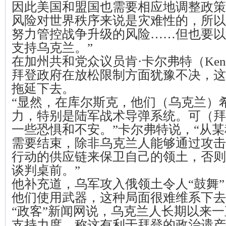
因此美国和盟国也需要相应地调整政策
风险对世界秩序来说是灾难性的，所以
努力管控战争升级的风险……但也要以
支持乌克兰。”
在加州共和党众议员肯·卡尔弗特（Ken C
拜登政府在放松限制方面犹豫不决，这
拖延下去。
“显然，在库尔斯克，他们（乌克兰）
力，特别是陆军战术导弹系统。可（拜
一些恐惧和不安。”卡尔弗特说，“从
需要结束，除非乌克兰人能够通过攻击
行动的供应链来保卫自己的领土，否则
谈判桌前。”
他补充道，乌军攻入俄领土令人“鼓舞
他们使用武器，这种局面很难维系下去
“政客”新闻网说，乌克兰人长期以来
支持力度，称这有利于拜登的政治遗产