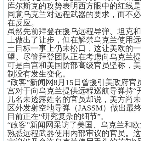
库尔斯克的攻势表明西方眼中的红线是
同意乌克兰对远程武器的要求，而不必
在反应。
虽然先前拜登在援乌远程导弹、坦克和F
上做出了让步，但在解禁乌克兰使用远
土目标一事上仍未松口，这让美欧的一
望。尽管拜登团队正在考虑向乌克兰提
可是白宫和美国防部高级官员坚称，美
制没有发生变化。
“政客”新闻网8月15日曾援引美政府
宫对于向乌克兰提供远程巡航导弹持“
几名未透露姓名的官员却说，美方尚未
区外发射空地导弹（JASSM）做出最
目前正在“研究复杂的细节”。
“政客”新闻网采访了美国、乌克兰和
熟悉远程武器使用内部审议的官员。这