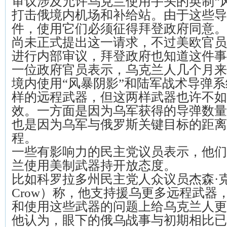
审议涉及允许乌克兰使用手头的英制“
打击俄境内机场和补给站。由于这些导
件，使用它们必须征得拜登政府同意。
尚未正式提出这一请求，不过美欧官员
进行内部审议，拜登政府也知道这件事
一位政府官员表示，乌克兰人几个月来
境内使用“风暴阴影”和陆军战术导弹系统
样的远程武器，但这两样武器也许不如
效。一方面是因为乌军获得的导弹数量
也是因为乌军与俄罗斯关键目标的距离
程。
一些有影响力的民主党议员表示，他们
兰使用美制武器持开放态度。
比如科罗拉多州民主党人众议员杰森·克劳
Crow）称，他支持援乌更多远程武器
和使用这些武器的问题上给乌克兰人更
他认为，眼下的俄乌战事与初期相比已