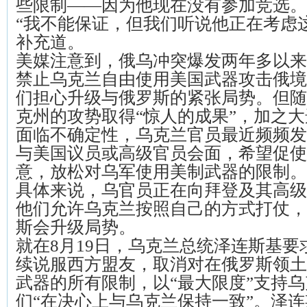
些限制——因为他现在没有参加竞选。
“我不能保证，但我们听说他正在考虑
补充道。
美媒注意到，俄乌冲突爆发两年多以来
禁止乌克兰自由使用美国武器攻击俄境
们担心升级与俄罗斯的紧张局势。但随
克州的攻势取得“惊人的成果”，加之
面临不确定性，乌克兰官员最近频频发
与美国议员或高级官员会面，希望促使
意，放松对乌军使用美制武器的限制。
具体来说，乌官员正在向拜登及其高级
他们允许乌克兰按照自己的方式打仗，
斯会升级局势。
就在8月19日，乌克兰总统泽连斯基
续说服西方盟友，取消对在俄罗斯领土
武器的所有限制，以“最大限度”支持
们“在决心上与乌克兰保持一致”。泽