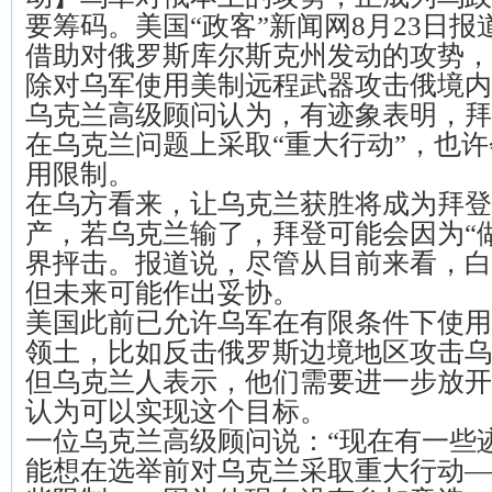
要筹码。美国“政客”新闻网8月23日
借助对俄罗斯库尔斯克州发动的攻势，
除对乌军使用美制远程武器攻击俄境内
乌克兰高级顾问认为，有迹象表明，拜
在乌克兰问题上采取“重大行动”，也
用限制。
在乌方看来，让乌克兰获胜将成为拜登
产，若乌克兰输了，拜登可能会因为“
界抨击。报道说，尽管从目前来看，白
但未来可能作出妥协。
美国此前已允许乌军在有限条件下使用
领土，比如反击俄罗斯边境地区攻击乌
但乌克兰人表示，他们需要进一步放开
认为可以实现这个目标。
一位乌克兰高级顾问说：“现在有一些
能想在选举前对乌克兰采取重大行动—