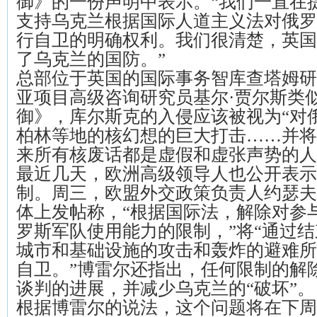
御》的一份声明中表示。“我们一直在
支持乌克兰根据国际人道主义法对俄罗
行自卫的明确权利。我们很清楚，英国
了乌克兰的国防。”
总部位于英国的国际事务智库查塔姆研
亚项目高级咨询研究员基尔·贾尔斯类
御》，库尔斯克的入侵应该被视为“对
柏林等地的核幻想的巨大打击……并将
来所有核废话都是虚假和虚张声势的人
最近几天，欧洲高级领导人也公开表示
制。周三，欧盟外交政策负责人约瑟夫
体上发帖称，“根据国际法，解除对参
罗斯军队使用能力的限制，”将“通过
城市和基础设施的攻击和轰炸的避难所
自卫。”博雷尔还指出，任何限制的解除
谈判的进展，并减少乌克兰的“破坏”。
根据博雷尔的说法，这个问题将在下周