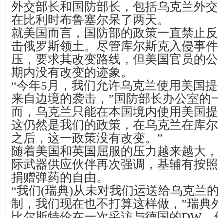
外交部长和国防部长，包括乌克兰外交
在比利时布鲁塞尔呆了两天。
就美国而言，国防部的政策一直禁止反
击俄罗斯领土。尽管库尔斯克入侵事件
压，要求其改变路线，但美国官员的公
期内没有改变的迹象。
“今年5月，我们允许乌克兰使用美国
来自边境的袭击，”国防部长办公室的
而，乌克兰只能在本国境内使用美国提
这仍然是我们的政策，在乌克兰在库尔
之后，这一政策没有改变。”
随着美国和英国屈服的压力越来越大，
际武器供应伙伴再次强调，基辅有按照
捐赠弹药的自由。
“我们(瑞典)从未对我们运送给乌克兰
制，我们现在也不打算这样做，”瑞典
比尔斯特伦在一次采访与德国的DW。