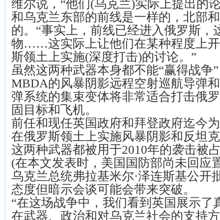
维尔说，“他们(乌克兰)实际上提出的
和乌克兰东部的前线是一样的，北部和
的。“事实上，前线已经进入俄罗斯，
物……这实际上让他们在某种程度上开
斯领土上实施(深度打击)的讨论。”
虽然这两种武器本身都不能“赢得战争
MBDA的风暴阴影远程空射巡航导弹
弹系统的集束变体将非常适合打击俄罗
固目标和飞机。
前任和现任英国政府和拜登政府迄今为
在俄罗斯领土上实施风暴阴影和反坦克
这两种武器都被用于2010年的袭击被
(在本文发表时，美国国防部尚未回应
乌克兰总统弗拉基米尔·泽连斯基公开
态度但暗示会谈可能会带来突破。
“在这场战争中，我们看到英国展示了
在武器、政治和对乌克兰社会的支持方