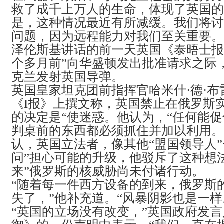
救了成千上万人的生命，体现了英国的
是，这种情况最近有所减缓。我们将讨
问题，因为远程能力对我们至关重要。
泽伦斯基讲话的前一天英国《泰晤士报
个多月前”向华盛顿发出批准请求之际
克兰发射英国导弹。
英国皇家坦克团前指挥官哈米什·德·布
《I报》上撰文称，英国禁止在俄罗斯
的决定是“使迷惑。他认为，“任何能
判桌前的东西都必须抓住并加以利用。
认，英国立法者，像其他“盟国领导人”
问”担心可能的升级，他驳斥了这种想
来”俄罗斯的核威胁尚未付诸行动。
“随着每一件西方设备的到来，俄罗斯
失了，”他补充道。“风暴阴影也是一样
“英国的立场没有改变，”英国政府发